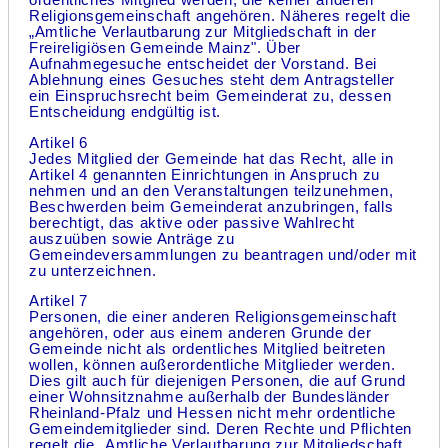
ordentliches Mitglied werden, die keiner anderen
Religionsgemeinschaft angehören. Näheres regelt die
„Amtliche Verlautbarung zur Mitgliedschaft in der
Freireligiösen Gemeinde Mainz". Über
Aufnahmegesuche entscheidet der Vorstand. Bei
Ablehnung eines Gesuches steht dem Antragsteller
ein Einspruchsrecht beim Gemeinderat zu, dessen
Entscheidung endgültig ist.
Artikel 6
Jedes Mitglied der Gemeinde hat das Recht, alle in
Artikel 4 genannten Einrichtungen in Anspruch zu
nehmen und an den Veranstaltungen teilzunehmen,
Beschwerden beim Gemeinderat anzubringen, falls
berechtigt, das aktive oder passive Wahlrecht
auszuüben sowie Anträge zu
Gemeindeversammlungen zu beantragen und/oder mit
zu unterzeichnen.
Artikel 7
Personen, die einer anderen Religionsgemeinschaft
angehören, oder aus einem anderen Grunde der
Gemeinde nicht als ordentliches Mitglied beitreten
wollen, können außerordentliche Mitglieder werden.
Dies gilt auch für diejenigen Personen, die auf Grund
einer Wohnsitznahme außerhalb der Bundesländer
Rheinland-Pfalz und Hessen nicht mehr ordentliche
Gemeindemitglieder sind. Deren Rechte und Pflichten
regelt die „Amtliche Verlautbarung zur Mitgliedschaft